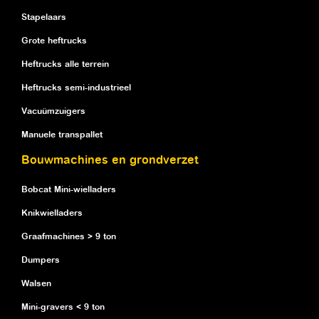
Stapelaars
Grote heftrucks
Heftrucks alle terrein
Heftrucks semi-industrieel
Vacuümzuigers
Manuele transpallet
Bouwmachines en grondverzet
Bobcat Mini-wielladers
Knikwielladers
Graafmachines > 9 ton
Dumpers
Walsen
Mini-gravers < 9 ton