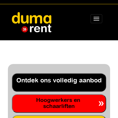
Toggle
navigation
Ontdek ons volledig aanbod
Hoogwerkers en
schaarliften