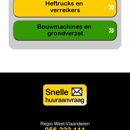
Heftrucks en
verreikers
Bouwmachines en
grondverzet
Regio West-Vlaanderen