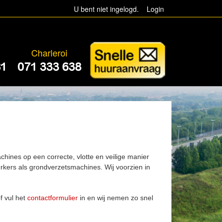
U bent niet ingelogd.
Login
Charleroi
81
071 333 638
ines op een correcte, vlotte en veilige manier
erkers als grondverzetsmachines. Wij voorzien in
f vul het
contactformulier
in en wij nemen zo snel