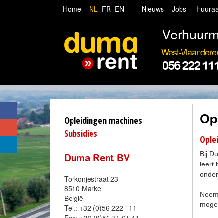
Home
NL
FR
EN
Nieuws
Jobs
Huura
Verhuurm
West-Vlaandere
056 222 11
Op
Opleidingen machines
Subsidies
Ople
Bij D
Duma Rent BV
leert
onder
Torkonjestraat 23
8510 Marke
Neem 
België
mogel
Tel.: +32 (0)56 222 111
Fax: +32 (0)56 71 61 41