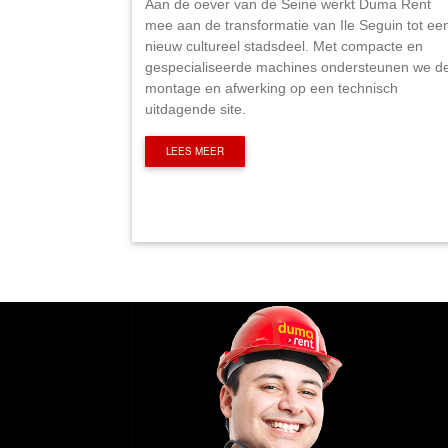
Aan de oever van de Seine werkt Duma Rent
mee aan de transformatie van Ile Seguin tot ee
nieuw cultureel stadsdeel. Met compacte en
gespecialiseerde machines ondersteunen we d
montage en afwerking op een technisch
uitdagende site.
LEES MEER