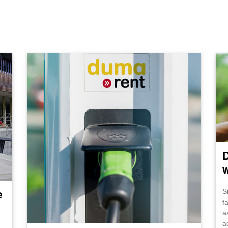
D
e
S
f
a
a