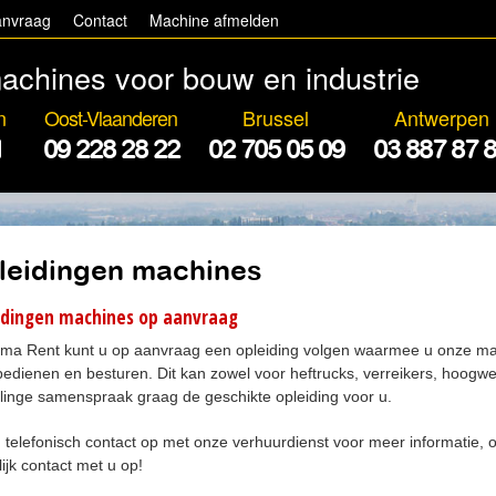
anvraag
Contact
Machine afmelden
achines voor bouw en industrie
n
Oost-Vlaanderen
Brussel
Antwerpen
1
09 228 28 22
02 705 05 09
03 887 87 
leidingen machines
idingen machines op aanvraag
uma Rent kunt u op aanvraag een opleiding volgen waarmee u onze mach
 bedienen en besturen. Dit kan zowel voor heftrucks, verreikers, hoogw
linge samenspraak graag de geschikte opleiding voor u.
telefonisch contact op met onze verhuurdienst voor meer informatie, o
ijk contact met u op!