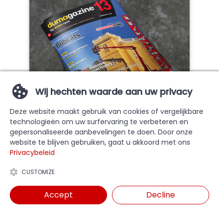
Wij hechten waarde aan uw privacy
Ontdek Dumagazine 13
Deze website maakt gebruik van cookies of vergelijkbare
technologieën om uw surfervaring te verbeteren en
Ons 13de Dumagazine is verschenen!
gepersonaliseerde aanbevelingen te doen. Door onze
Tweemaal per jaar brengt Duma Rent een
website te blijven gebruiken, gaat u akkoord met ons
eigen magazine uit, met een mix van
Privacybeleid
technische informatie over de machines en
algemene artikels over het bedrijf en zijn
CUSTOMIZE
klanten.
Accept
Decline
LEES MEER