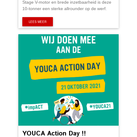
Stage V-motor en brede inzetbaarheid is deze
10-tonner een sterke allrounder op de werf.
LEES MEER
YOUCA Action Day !!