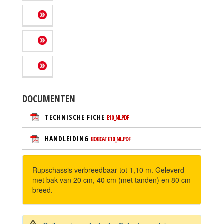
DOCUMENTEN
TECHNISCHE FICHE
E10_NL.PDF
HANDLEIDING
BOBCAT E10_NL.PDF
Rupschassis verbreedbaar tot 1,10 m. Geleverd
met bak van 20 cm, 40 cm (met tanden) en 80 cm
breed.