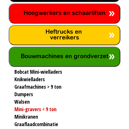
Hoogwerkers en schaarliften
Heftrucks en
verreikers
Bouwmachines en grondverzet
Bobcat Mini-wielladers
Knikwielladers
Graafmachines > 9 ton
Dumpers
Walsen
Mini-gravers < 9 ton
Minikranen
Graaflaadcombinatie