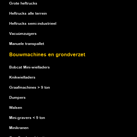
Grote heftrucks
Heftrucks alle terrein
Heftrucks semi-industrieel
Vacuümzuigers
Manuele transpallet
Bouwmachines en grondverzet
Bobcat Mini-wielladers
Knikwielladers
Graafmachines > 9 ton
Dumpers
Walsen
Mini-gravers < 9 ton
Minikranen