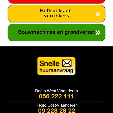
Heftrucks en
verreikers
Bouwmachines en grondverzet
Regio West-Vlaanderen
056 222 111
Regio Oost-Vlaanderen
09 228 28 22