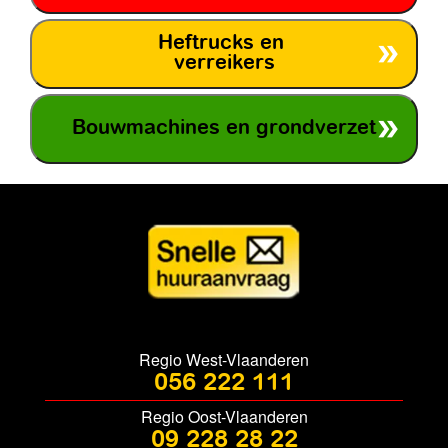
Heftrucks en
verreikers
Bouwmachines en grondverzet
Regio West-Vlaanderen
056 222 111
Regio Oost-Vlaanderen
09 228 28 22