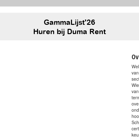
GammaLijst'26
Huren bij Duma Rent
Ov
Wel
van
sec
Wie
van
ter
ove
ond
hoo
Sch
cer
keu