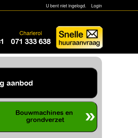
U bent niet ingelogd.
Login
Charleroi
81
071 333 638
Bouwmachines en
grondverzet