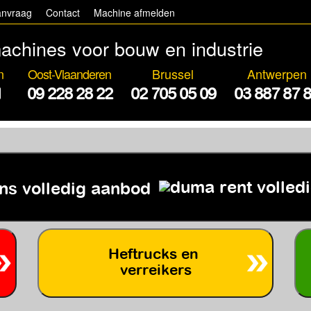
anvraag
Contact
Machine afmelden
achines voor bouw en industrie
n
Oost-Vlaanderen
Brussel
Antwerpen
1
09 228 28 22
02 705 05 09
03 887 87 
ns volledig aanbod
Heftrucks en
verreikers