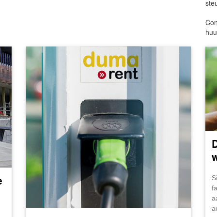
ste
Con
huu
D
e
S
f
a
a