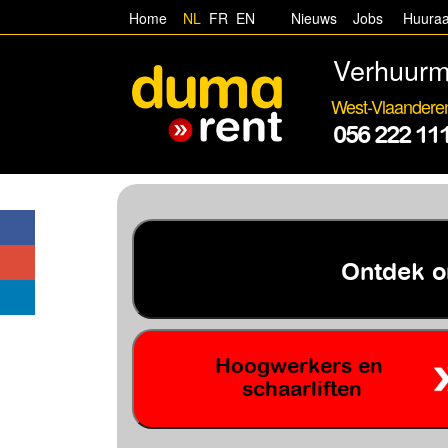
Home
NL
FR
EN
Nieuws
Jobs
Huura
Verhuurm
West-Vlaandere
056 222 11
Ontdek o
Hoogwerkers en
schaarliften