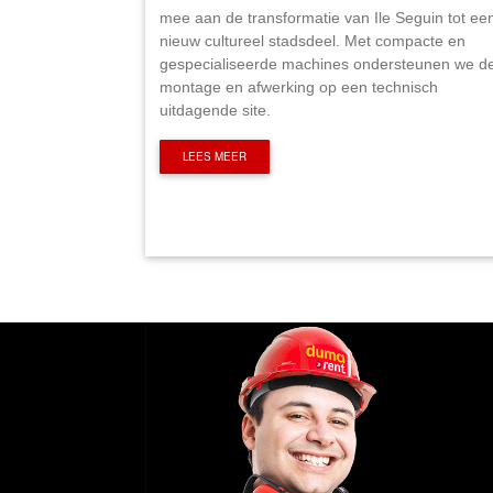
mee aan de transformatie van Ile Seguin tot ee
nieuw cultureel stadsdeel. Met compacte en
gespecialiseerde machines ondersteunen we d
montage en afwerking op een technisch
uitdagende site.
LEES MEER