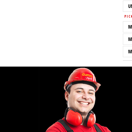
U
PIC
M
M
M