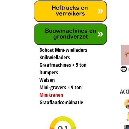
Heftrucks en
verreikers
Bouwmachines en
grondverzet
Bobcat Mini-wielladers
Knikwielladers
Graafmachines > 9 ton
Dumpers
Walsen
Mini-gravers < 9 ton
ACC
Minikranen
Graaflaadcombinatie