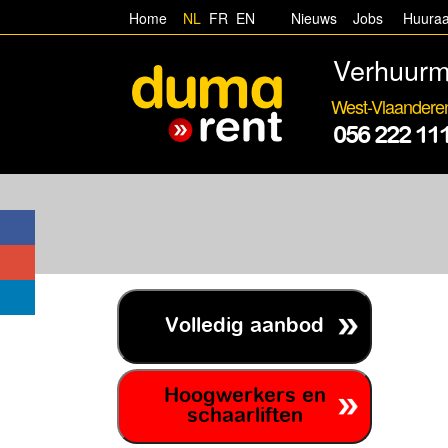
Home
NL
FR
EN
Nieuws
Jobs
Huura
Verhuurm
West-Vlaandere
056 222 11
Volledig aanbod
Hoogwerkers en
schaarliften