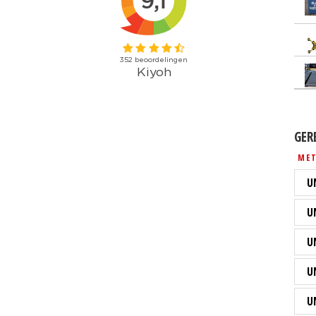
GER
MET
U
U
U
U
U