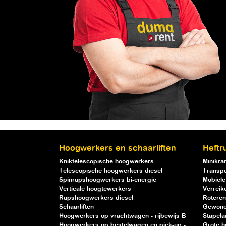
Hoogwerkers en schaarliften
Heftr
Kniktelescopische hoogwerkers
Minikra
Telescopische hoogwerkers diesel
Transpo
Spinrupshoogwerkers bi-energie
Mobiele
Verticale hoogtewerkers
Verreik
Rupshoogwerkers diesel
Roteren
Schaarliften
Gewone
Hoogwerkers op vrachtwagen - rijbewijs B
Stapela
Hoogwerkers op bestelwagen en pick-up -
Grote h