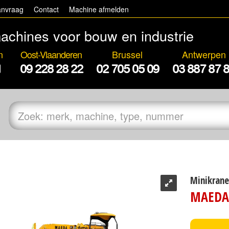
anvraag
Contact
Machine afmelden
achines voor bouw en industrie
n
Oost-Vlaanderen
Brussel
Antwerpen
1
09 228 28 22
02 705 05 09
03 887 87 
Minikrane
MAEDA