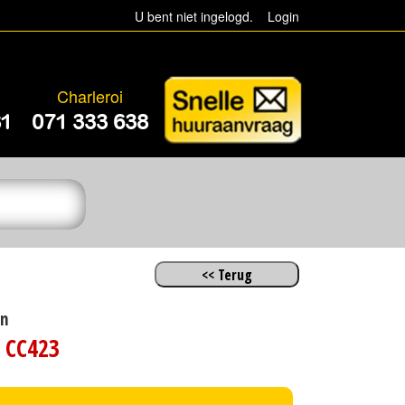
U bent niet ingelogd.
Login
Charleroi
81
071 333 638
n
 CC423