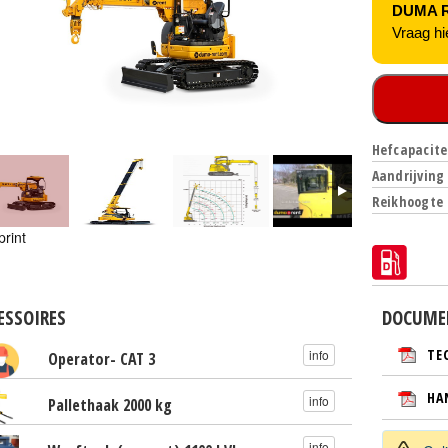
DUMA RE
Vraag hi
Hefcapacitei
Aandrijving 
Reikhoogte 
print
ESSOIRES
DOCUME
TE
info
Operator- CAT 3
HA
info
Pallethaak 2000 kg
info