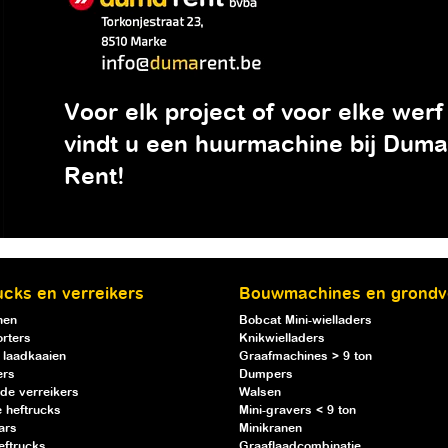
Voor elk project of voor elke werf
vindt u een huurmachine bij Duma
Rent!
ucks en verreikers
Bouwmachines en grondv
nen
Bobcat Mini-wielladers
rters
Knikwielladers
 laadkaaien
Graafmachines > 9 ton
ers
Dumpers
de verreikers
Walsen
 heftrucks
Mini-gravers < 9 ton
ars
Minikranen
eftrucks
Graaflaadcombinatie