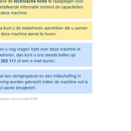
ieve de
technische fiche
te raadplegen voor
tailleerde informatie omtrent de capaciteiten
 deze machine.
ks kunt u de toebehoren aanvinken die u samen
 deze machine wenst te huren.
ien u nog vragen hebt over deze machine of
behoren, dan kunt u ons steeds bellen op
 222 111
of een e-mail sturen.
al een reinigingskost en een milieuheffing in
ening worden gebracht indien de machine vuil is
ol aarde terugkeert.
e prijzen zijn exclusief BTW.