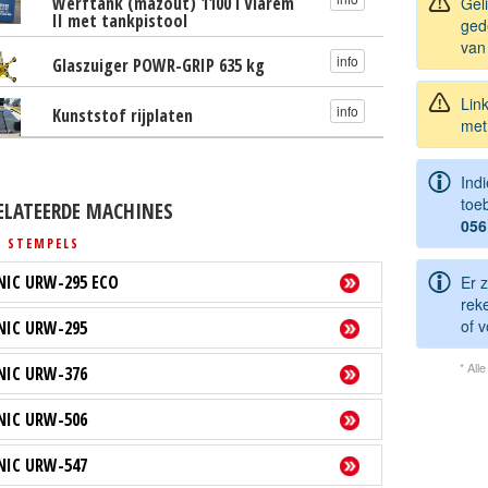
Werftank (mazout) 1100 l Vlarem
Gel
II met tankpistool
gede
van
info
Glaszuiger POWR-GRIP 635 kg
Lin
info
Kunststof rijplaten
met
Ind
toe
ELATEERDE MACHINES
056
 STEMPELS
NIC URW-295 ECO
Er z
rek
of v
NIC URW-295
* All
NIC URW-376
NIC URW-506
NIC URW-547