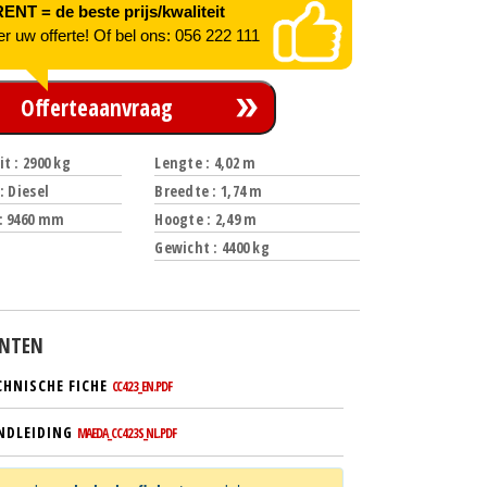
NT = de beste prijs/kwaliteit
er uw offerte! Of bel ons: 056 222 111
Offerteaanvraag
t : 2900 kg
Lengte : 4,02 m
: Diesel
Breedte : 1,74 m
: 9460 mm
Hoogte : 2,49 m
Gewicht : 4400 kg
NTEN
CHNISCHE FICHE
CC423_EN.PDF
NDLEIDING
MAEDA_CC423S_NL.PDF