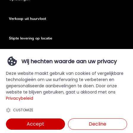
Verkoop uit huurvloot
Stipte levering op locatie
Eco toeslag
Wij hechten waarde aan uw privacy
Deze website maakt gebruik van cookies of vergelijkbare
Privacy Policy
technologieën om uw surfervaring te verbeteren en
gepersonaliseerde aanbevelingen te doen. Door onze
Sitemap
website te blijven gebruiken, gaat u akkoord met ons
Privacybeleid
CUSTOMIZE
Accept
Decline
Kopen? Bezoek onze verkoopsite duma.be