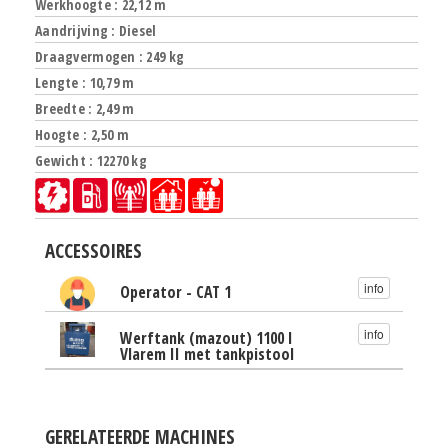
Werkhoogte : 22,12 m
Aandrijving : Diesel
Draagvermogen : 249 kg
Lengte : 10,79 m
Breedte : 2,49 m
Hoogte : 2,50 m
Gewicht : 12270 kg
ACCESSOIRES
info
Operator - CAT 1
info
Werftank (mazout) 1100 l
Vlarem II met tankpistool
GERELATEERDE MACHINES