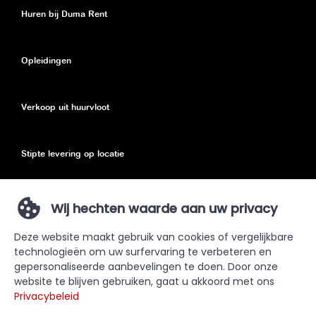
Huren bij Duma Rent
Opleidingen
Verkoop uit huurvloot
Stipte levering op locatie
Eco toeslag
Wij hechten waarde aan uw privacy
Deze website maakt gebruik van cookies of vergelijkbare
Privacy Policy
technologieën om uw surfervaring te verbeteren en
gepersonaliseerde aanbevelingen te doen. Door onze
Sitemap
website te blijven gebruiken, gaat u akkoord met ons
Privacybeleid