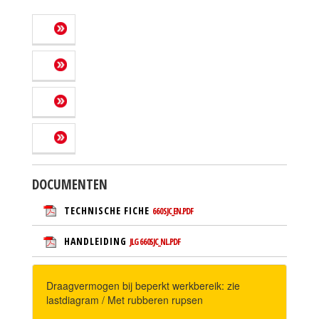
DOCUMENTEN
TECHNISCHE FICHE
660SJC_EN.PDF
HANDLEIDING
JLG 660SJC_NL.PDF
Draagvermogen bij beperkt werkbereik: zie
lastdiagram / Met rubberen rupsen