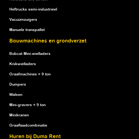
Heftrucks semi-industrieel
Vacuümzuigers
Manuele transpallet
Bouwmachines en grondverzet
Bobcat Mini-wielladers
Knikwielladers
Graafmachines > 9 ton
Dumpers
Walsen
Mini-gravers < 9 ton
Minikranen
Graaflaadcombinatie
Huren bij Duma Rent