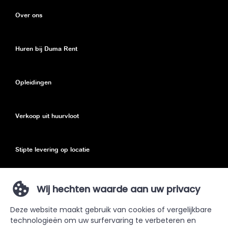
Over ons
Huren bij Duma Rent
Opleidingen
Verkoop uit huurvloot
Stipte levering op locatie
Eco toeslag
Wij hechten waarde aan uw privacy
Deze website maakt gebruik van cookies of vergelijkbare
Privacy Policy
technologieën om uw surfervaring te verbeteren en