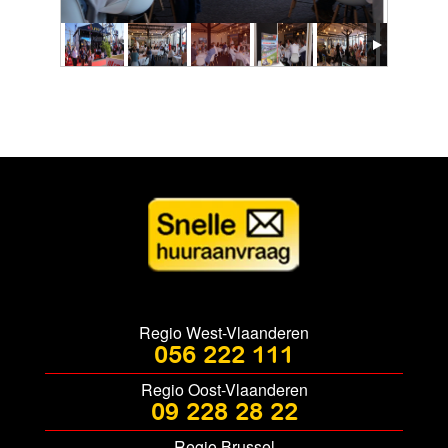
Matexpo'21, een geslaagde editie!
Regio West-Vlaanderen
056 222 111
Regio Oost-Vlaanderen
09 228 28 22
Regio Brussel