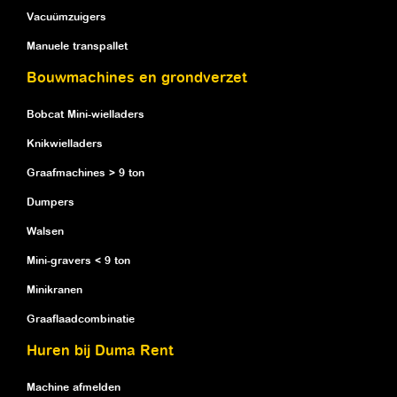
Vacuümzuigers
Manuele transpallet
Bouwmachines en grondverzet
Bobcat Mini-wielladers
Knikwielladers
Graafmachines > 9 ton
Dumpers
Walsen
Mini-gravers < 9 ton
Minikranen
Graaflaadcombinatie
Huren bij Duma Rent
Machine afmelden