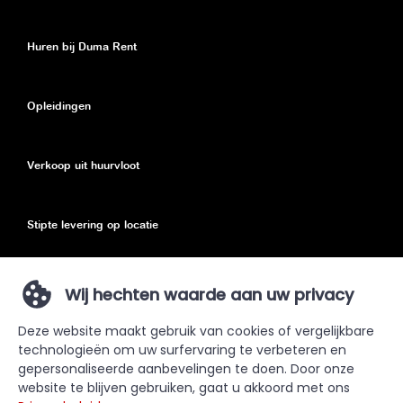
Huren bij Duma Rent
Opleidingen
Verkoop uit huurvloot
Stipte levering op locatie
Eco toeslag
Wij hechten waarde aan uw privacy
Deze website maakt gebruik van cookies of vergelijkbare
Privacy Policy
technologieën om uw surfervaring te verbeteren en
gepersonaliseerde aanbevelingen te doen. Door onze
Sitemap
website te blijven gebruiken, gaat u akkoord met ons