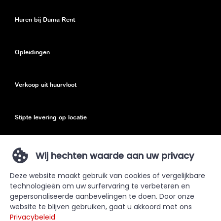
Huren bij Duma Rent
Opleidingen
Verkoop uit huurvloot
Stipte levering op locatie
Eco toeslag
Wij hechten waarde aan uw privacy
Deze website maakt gebruik van cookies of vergelijkbare
Privacy Policy
technologieën om uw surfervaring te verbeteren en
gepersonaliseerde aanbevelingen te doen. Door onze
Sitemap
website te blijven gebruiken, gaat u akkoord met ons
Privacybeleid