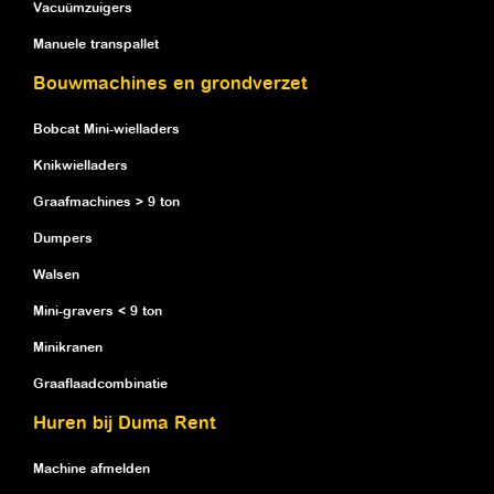
Vacuümzuigers
Manuele transpallet
Bouwmachines en grondverzet
Bobcat Mini-wielladers
Knikwielladers
Graafmachines > 9 ton
Dumpers
Walsen
Mini-gravers < 9 ton
Minikranen
Graaflaadcombinatie
Huren bij Duma Rent
Machine afmelden