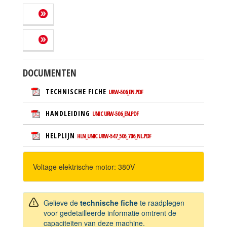
DOCUMENTEN
TECHNISCHE FICHE
URW-506_EN.PDF
HANDLEIDING
UNIC URW-506_EN.PDF
HELPLIJN
HLN_UNIC URW-547_506_706_NL.PDF
Voltage elektrische motor: 380V
Gelieve de
technische fiche
te raadplegen
voor gedetailleerde informatie omtrent de
capaciteiten van deze machine.