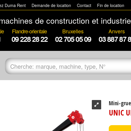
hez Duma Rent
Demande de location
Contact
Fin de location
machines de construction et industrie
le
Flandre-orientale
Bruxelles
Anvers
1
09 228 28 22
02 705 05 09
03 887 87 
Mini-grue
UNIC U