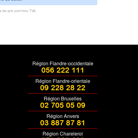
s les prix sont hors TVA.
Région Flandre-occidentale
056 222 111
Région Flandre-orientale
09 228 28 22
Région Bruxelles
02 705 05 09
Région Anvers
03 887 87 81
Région Chareleroi