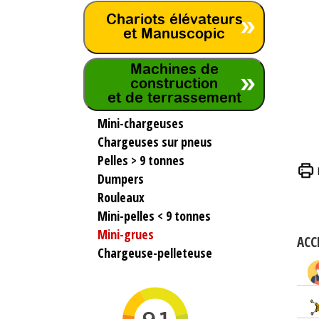
Chariots élévateurs
et Manuscopic
Machines de
construction
et de terrassement
Mini-chargeuses
Chargeuses sur pneus
Pelles > 9 tonnes
Dumpers
Rouleaux
Mini-pelles < 9 tonnes
Mini-grues
ACC
Chargeuse-pelleteuse