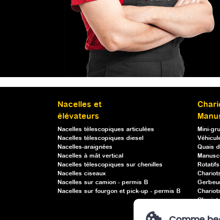
Nacelles et
Chari
élévateurs
Manu
Nacelles télescopiques articulées
Mini-gr
Nacelles télescopiques diesel
Véhicule
Nacelles-araignées
Quais d
Nacelles à mât vertical
Manusc
Nacelles télescopiques sur chenilles
Rotatif
Nacelles ciseaux
Chariot
Nacelles sur camion - permis B
Gerbeu
Nacelles sur fourgon et pick-up - permis B
Chariot
Chariots
Chariot
Comme beauc
Ventou