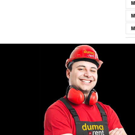
M
M
M