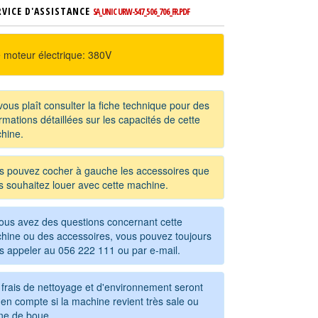
RVICE D'ASSISTANCE
SA_UNIC URW-547_506_706_FR.PDF
 moteur électrique: 380V
 vous plaît consulter la fiche technique pour des
rmations détaillées sur les capacités de cette
hine.
s pouvez cocher à gauche les accessoires que
s souhaitez louer avec cette machine.
vous avez des questions concernant cette
hine ou des accessoires, vous pouvez toujours
s appeler au
056 222 111
ou par e-mail.
 frais de nettoyage et d'environnement seront
en compte si la machine revient très sale ou
ine de boue.