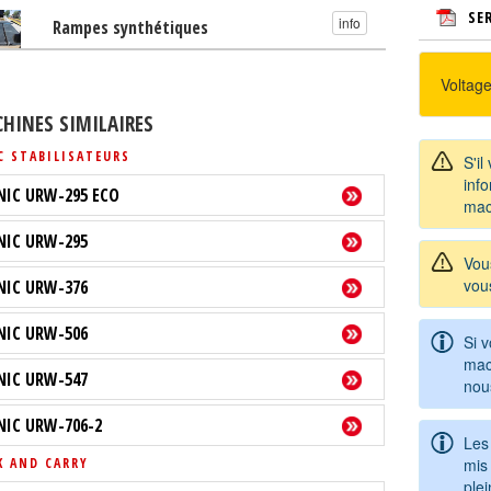
SE
info
Rampes synthétiques
Voltage
HINES SIMILAIRES
C STABILISATEURS
S'il
info
NIC URW-295 ECO
mac
NIC URW-295
Vou
vou
NIC URW-376
NIC URW-506
Si 
mac
NIC URW-547
nou
NIC URW-706-2
Les
mis 
K AND CARRY
ple