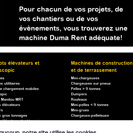
Pour chacun de vos projets, de
vos chantiers ou de vos
évènements, vous trouverez une
machine Duma Rent adéquate!
ots élévateurs et
Machines de construction
scopic
et de terrassement
ues
Mini-chargeuses
s utilitaires
Chargeuses sur pneus
e chargement mobiles
Pelles > 9 tonnes
opic
Dumpers
s Manitou MRT
Rouleaux
s élévateurs
Mini-pelles < 9 tonnes
rs
Mini-grues
s gros tonnages
Chargeuse-pelleteuse
 élévateurs tout terrain
s élévateurs semi-industriels
oup, notre site utilise les cookies
ses