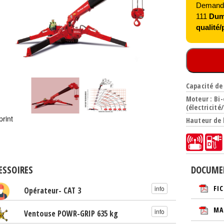
Demandez
111
Duma
qualité/p
Capacité de 
Moteur : Bi
(électricité
print
Hauteur de 
ESSOIRES
DOCUME
FI
info
Opérateur- CAT 3
MA
info
Ventouse POWR-GRIP 635 kg