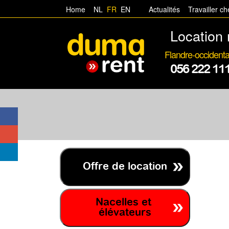
Home
NL
FR
EN
Actualités
Travailler c
Location 
Flandre-occidenta
056 222 11
Offre de location
Nacelles et
élévateurs