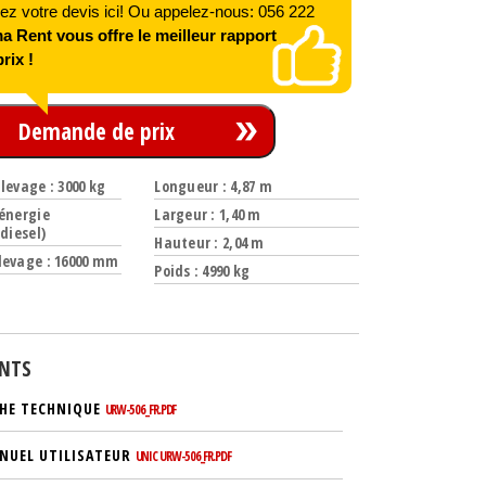
 votre devis ici! Ou appelez-nous: 056 222
 Rent vous offre le meilleur rapport
rix !
Demande de prix
levage : 3000 kg
Longueur : 4,87 m
-énergie
Largeur : 1,40 m
/diesel)
Hauteur : 2,04 m
levage : 16000 mm
Poids : 4990 kg
NTS
CHE TECHNIQUE
URW-506_FR.PDF
NUEL UTILISATEUR
UNIC URW-506_FR.PDF