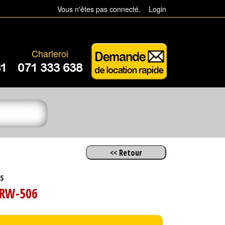
Vous n'êtes pas connecté.
Login
Charleroi
81
071 333 638
s
RW-506