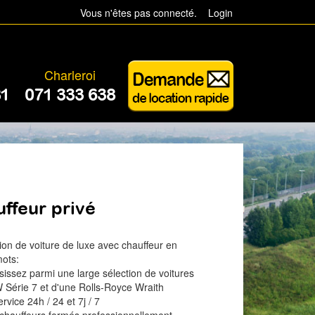
Vous n'êtes pas connecté.
Login
Charleroi
81
071 333 638
ffeur privé
ion de voiture de luxe avec chauffeur en
ots:
sissez parmi une large sélection de voitures
Série 7 et d'une Rolls-Royce Wraith
rvice 24h / 24 et 7j / 7