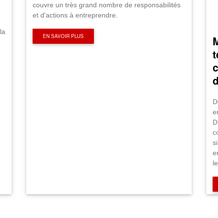
couvre un très grand nombre de responsabilités
et d'actions à entreprendre.
la
EN SAVOIR PLUS
M
t
c
D
e
D
c
s
e
l