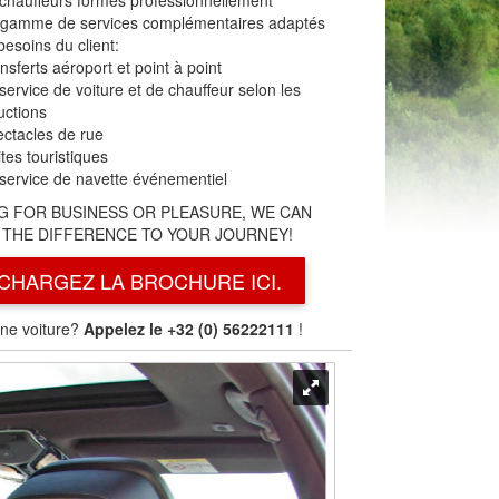
chauffeurs formés professionnellement
gamme de services complémentaires adaptés
besoins du client:
ansferts aéroport et point à point
 service de voiture et de chauffeur selon les
ructions
ectacles de rue
ites touristiques
 service de navette événementiel
G FOR BUSINESS OR PLEASURE, WE CAN
 THE DIFFERENCE TO YOUR JOURNEY!
CHARGEZ LA BROCHURE ICI.
ne voiture?
Appelez le +32 (0) 56222111
!