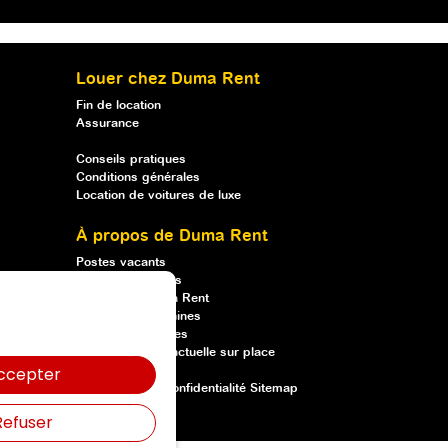
Louer chez Duma Rent
Fin de location
Assurance
Conseils pratiques
Conditions générales
Location de voitures de luxe
À propos de Duma Rent
Postes vacants
Qui sommes-nous
Louer chez Duma Rent
Formations machines
Vente de machines
Une livraison ponctuelle sur place
ccepter
Declaration de confidentialité
Sitemap
Refuser