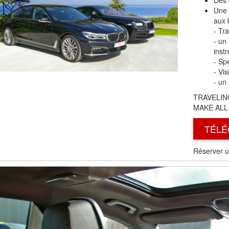
Des 
Une 
aux 
- Tr
- un
inst
- Sp
- Vis
- un
TRAVELIN
MAKE ALL
TÉLÉ
Réserver u