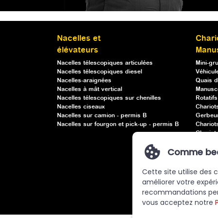
Nacelles et
Chari
élévateurs
Manu
Nacelles télescopiques articulées
Mini-gr
Nacelles télescopiques diesel
Véhicule
Nacelles-araignées
Quais d
Nacelles à mât vertical
Manusc
Nacelles télescopiques sur chenilles
Rotatif
Nacelles ciseaux
Chariot
Nacelles sur camion - permis B
Gerbeu
Nacelles sur fourgon et pick-up - permis B
Chariot
Chariots
Chariot
Comme beauc
Ventou
Manuele
Cette site utilise des
améliorer votre expéri
recommandations person
vous acceptez notre