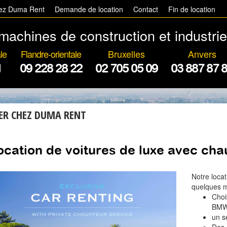
hez Duma Rent
Demande de location
Contact
Fin de location
machines de construction et industrie
le
Flandre-orientale
Bruxelles
Anvers
1
09 228 28 22
02 705 05 09
03 887 87 
ER CHEZ DUMA RENT
ocation de voitures de luxe avec chau
Notre locat
quelques m
Choi
BMW 
un se