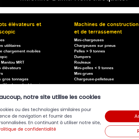
ots élévateurs et
Machines de construction
scopic
et de terrassement
ues
Mini-chargeuses
s utilitaires
Chargeuses sur pneus
e chargement mobiles
Pelles > 9 tonnes
opic
Dumpers
s Manitou MRT
Rouleaux
s élévateurs
Mini-pelles < 9 tonnes
rs
Mini-grues
s gros tonnages
Chargeuse-pelleteuse
 élévateurs tout terrain
s élévateurs semi-industriels
oup, notre site utilise les cookies
ses
 transpallet
 cookies ou des technologies similaires pour
A
ence de navigation et fournir des
nalisées. En continuant à utiliser notre site,
Politique de confidentialité