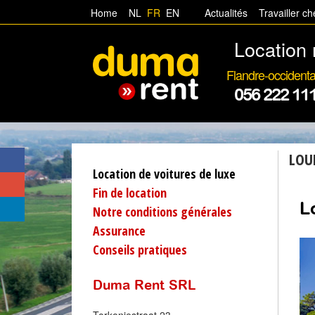
Home
NL
FR
EN
Actualités
Travailler c
Location 
Flandre-occidenta
056 222 11
LOU
Location de voitures de luxe
Fin de location
L
Notre conditions générales
Assurance
Conseils pratiques
Duma Rent SRL