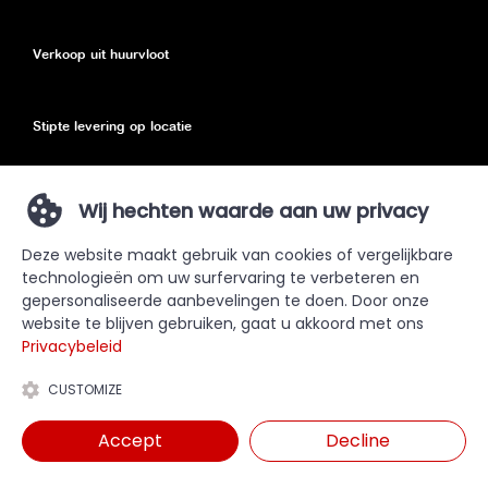
Verkoop uit huurvloot
Stipte levering op locatie
Eco toeslag
Wij hechten waarde aan uw privacy
Deze website maakt gebruik van cookies of vergelijkbare
Privacy Policy
technologieën om uw surfervaring te verbeteren en
gepersonaliseerde aanbevelingen te doen. Door onze
Sitemap
website te blijven gebruiken, gaat u akkoord met ons
Privacybeleid
CUSTOMIZE
Accept
Decline
Kopen? Bezoek onze verkoopsite duma.be
© 2019 - Duma Group