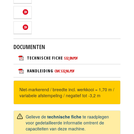
DOCUMENTEN
TECHNISCHE FICHE
S32_EN.PDF
HANDLEIDING
CMC S32_NL.PDF
Niet-markerend / breedte incl. werkkooi = 1,70 m /
variabele afstempeling / negatief tot -3,2 m
Gelieve de
technische fiche
te raadplegen
voor gedetailleerde informatie omtrent de
capaciteiten van deze machine.