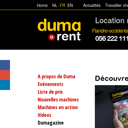
Home
NL
FR
EN
Actualités
Travailler c
Location 
Flandre-occidenta
056 222 11
A propos de Duma
Découvre
Evénements
Liste de prix
Nouvelles machines
Machines en action
Videos
Dumagazine