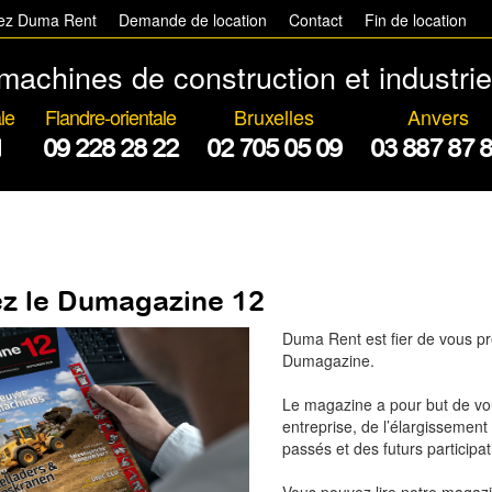
hez Duma Rent
Demande de location
Contact
Fin de location
machines de construction et industrie
le
Flandre-orientale
Bruxelles
Anvers
1
09 228 28 22
02 705 05 09
03 887 87 
z le Dumagazine 12
Duma Rent est fier de vous p
Dumagazine.
Le magazine a pour but de vou
entreprise, de l’élargisseme
passés et des futurs participa