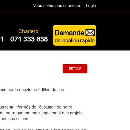
Vous n'êtes pas connecté.
Login
Charleroi
81
071 333 638
RETOUR
résenter la
douzième
édition de son
s tenir informés de l’évolution de notre
nt de notre gamme mais également des projets
tions aux salons.