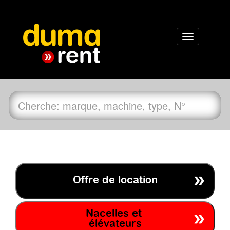
Toggle
navigation
Offre de location
Nacelles et
élévateurs