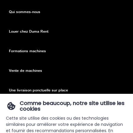
Qui sommes-nous
Louer chez Duma Rent
Formations machines
Vente de machines
Une livraison ponctuelle sur place
Comme beaucoup, notre site utilise les
cookies
Declaration de confidentialité
Cette site utilise des cookies ou des technologies
similaires pour améliorer votre expérience de navigation
Sitemap
et fournir des recommandations personnalisées. En