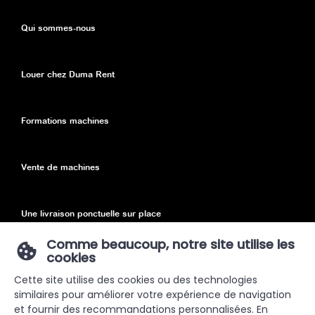
Qui sommes-nous
Louer chez Duma Rent
Formations machines
Vente de machines
Une livraison ponctuelle sur place
Comme beaucoup, notre site utilise les
cookies
Declaration de confidentialité
Cette site utilise des cookies ou des technologies
similaires pour améliorer votre expérience de navigation
Sitemap
et fournir des recommandations personnalisées. En