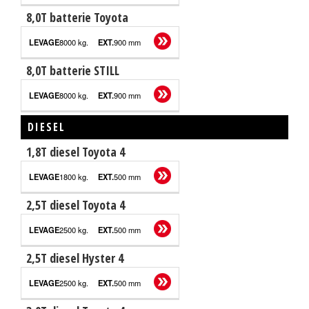
8,0T batterie Toyota
8000 kg.
900 mm
8,0T batterie STILL
8000 kg.
900 mm
DIESEL
1,8T diesel Toyota 4
CAPACITÉ
EXTRA
DE
VELD
LEVAGE
1800 kg.
500 mm
2,5T diesel Toyota 4
2500 kg.
500 mm
2,5T diesel Hyster 4
2500 kg.
500 mm