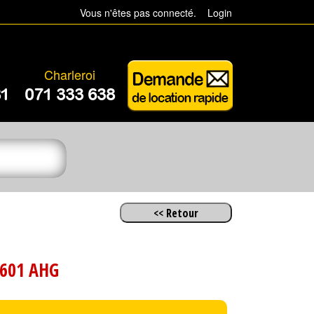
Vous n'êtes pas connecté.
Login
Charleroi
81
071 333 638
601 AHG