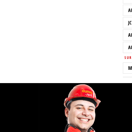
A
JC
A
A
SUR
M