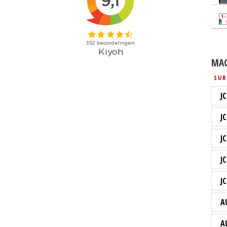
MAC
SUR
JC
JC
J
J
J
A
A