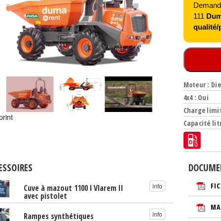
Demandez
111
Duma
qualité/p
Moteur : Die
4x4 : Oui
Charge limit
print
Capacité litr
ESSOIRES
DOCUME
FI
info
Cuve à mazout 1100 l Vlarem II
avec pistolet
MA
info
Rampes synthétiques