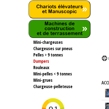
Chariots élévateurs
et Manuscopic
Machines de
construction
et de terrassement
Mini-chargeuses
Chargeuses sur pneus
Pelles > 9 tonnes
Dumpers
Rouleaux
Mini-pelles < 9 tonnes
Mini-grues
ACC
Chargeuse-pelleteuse