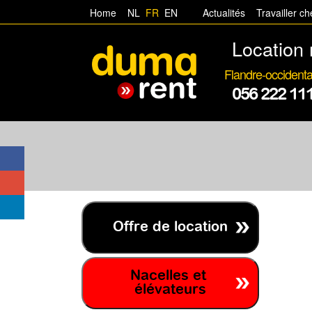
Home
NL
FR
EN
Actualités
Travailler c
Location 
Flandre-occidenta
056 222 11
Offre de location
Nacelles et
élévateurs