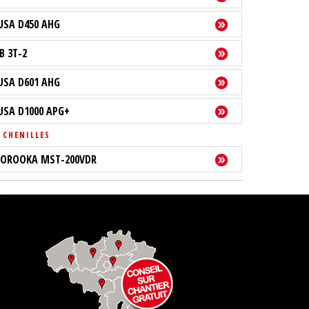
USA D450 AHG
B 3T-2
USA D601 AHG
USA D1000 APG+
 CHENILLES
OROOKA MST-200VDR