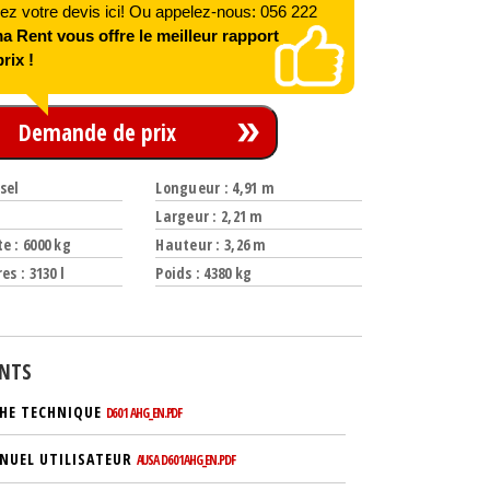
 votre devis ici! Ou appelez-nous: 056 222
 Rent vous offre le meilleur rapport
rix !
Demande de prix
sel
Longueur : 4,91 m
Largeur : 2,21 m
e : 6000 kg
Hauteur : 3,26 m
es : 3130 l
Poids : 4380 kg
NTS
CHE TECHNIQUE
D601 AHG_EN.PDF
NUEL UTILISATEUR
AUSA D601AHG_EN.PDF