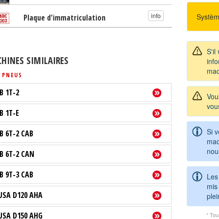
info
Systèm
Plaque d'immatriculation
S'il
HINES SIMILAIRES
info
mac
 PNEUS
B 1T-2
Vou
vou
B 1T-E
Si 
CB 6T-2 CAB
mac
nou
CB 6T-2 CAN
CB 9T-3 CAB
Les
mis 
USA D120 AHA
ple
USA D150 AHG
* Tou