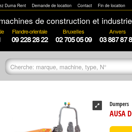
hez Duma Rent
Demande de location
Contact
Fin de location
machines de construction et industrie
le
Flandre-orientale
Bruxelles
Anvers
1
09 228 28 22
02 705 05 09
03 887 87 
Dumpers
AUSA D