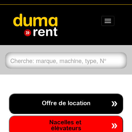
Toggle
navigation
Offre de location
Nacelles et
élévateurs