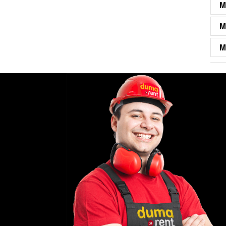
M
M
M