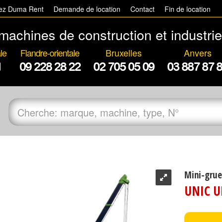
hez Duma Rent
Demande de location
Contact
Fin de location
machines de construction et industrie
le
Flandre-orientale
Bruxelles
Anvers
1
09 228 28 22
02 705 05 09
03 887 87 
Mini-grue
UNIC U