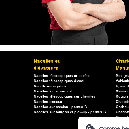
Nacelles et
Chari
élévateurs
Manu
Nacelles télescopiques articulées
Mini-gr
Nacelles télescopiques diesel
Véhicule
Nacelles-araignées
Quais d
Nacelles à mât vertical
Manusc
Nacelles télescopiques sur chenilles
Rotatif
Nacelles ciseaux
Chariot
Nacelles sur camion - permis B
Gerbeu
Nacelles sur fourgon et pick-up - permis B
Chariot
Chariots
Chariot
Comme beauc
Ventou