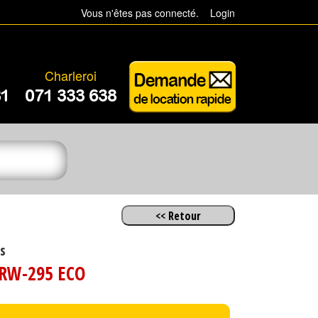
Vous n'êtes pas connecté.
Login
Charleroi
81
071 333 638
s
RW-295 ECO