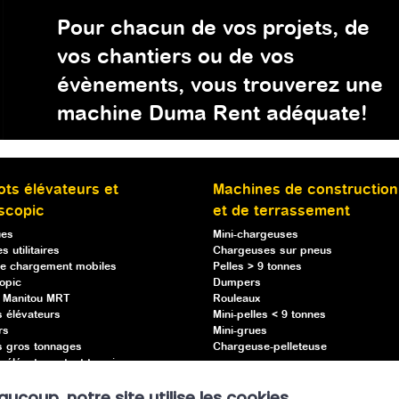
Pour chacun de vos projets, de
vos chantiers ou de vos
évènements, vous trouverez une
machine Duma Rent adéquate!
ots élévateurs et
Machines de construction
scopic
et de terrassement
ues
Mini-chargeuses
s utilitaires
Chargeuses sur pneus
e chargement mobiles
Pelles > 9 tonnes
opic
Dumpers
s Manitou MRT
Rouleaux
s élévateurs
Mini-pelles < 9 tonnes
rs
Mini-grues
s gros tonnages
Chargeuse-pelleteuse
 élévateurs tout terrain
s élévateurs semi-industriels
oup, notre site utilise les cookies
ses