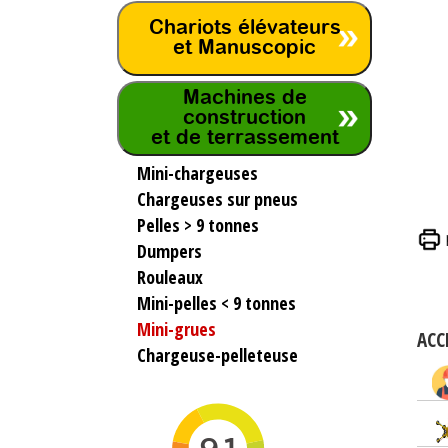
Chariots élévateurs
et Manuscopic
Machines de
construction
et de terrassement
Mini-chargeuses
Chargeuses sur pneus
Pelles > 9 tonnes
Dumpers
Rouleaux
Mini-pelles < 9 tonnes
Mini-grues
ACC
Chargeuse-pelleteuse