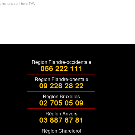
s les prix sont hors TVA.
Région Flandre-occidentale
056 222 111
Région Flandre-orientale
09 228 28 22
Région Bruxelles
02 705 05 09
Région Anvers
03 887 87 81
Région Chareleroi