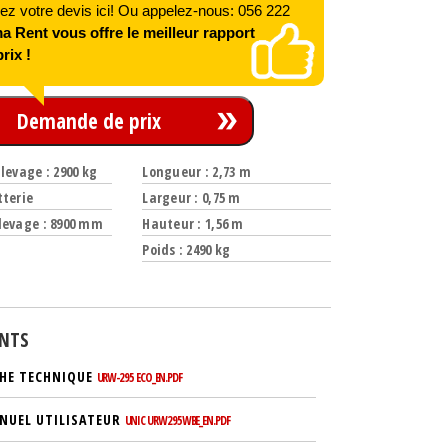
 votre devis ici! Ou appelez-nous: 056 222
 Rent vous offre le meilleur rapport
rix !
Demande de prix
levage : 2900 kg
Longueur : 2,73 m
tterie
Largeur : 0,75 m
levage : 8900 mm
Hauteur : 1,56 m
Poids : 2490 kg
NTS
CHE TECHNIQUE
URW-295 ECO_EN.PDF
NUEL UTILISATEUR
UNIC URW295WBE_EN.PDF