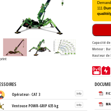
Demandez
111
Duma
qualité/p
Capacité de 
Moteur : Ba
Hauteur de 
print
ESSOIRES
DOCUME
FI
info
Opérateur- CAT 3
MA
info
Ventouse POWR-GRIP 635 kg