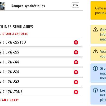
info
Rampes synthétiques
Cette m
pneus e
HINES SIMILAIRES
S'il
C STABILISATEURS
info
mac
NIC URW-295 ECO
Vou
NIC URW-295
vou
NIC URW-376
Si 
NIC URW-506
mac
nou
NIC URW-547
Les
NIC URW-706-2
mis 
ple
K AND CARRY