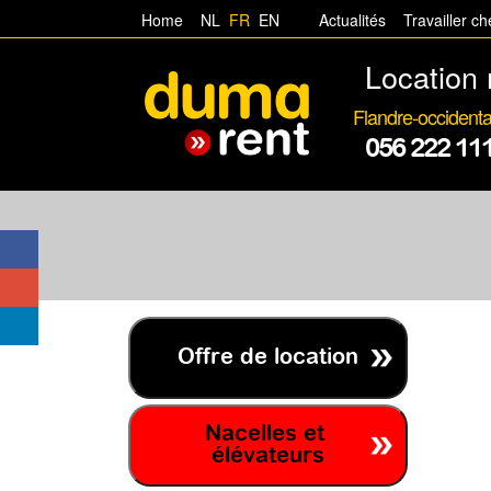
Home
NL
FR
EN
Actualités
Travailler c
Location 
Flandre-occidenta
056 222 11
Offre de location
Nacelles et
élévateurs