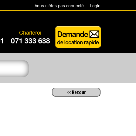
Vous n'êtes pas connecté.
Login
Charleroi
81
071 333 638