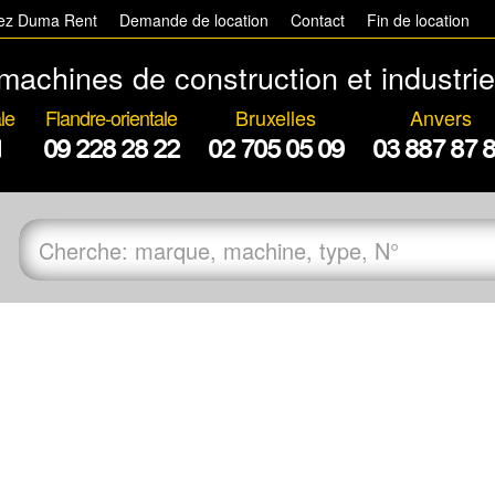
hez Duma Rent
Demande de location
Contact
Fin de location
machines de construction et industrie
le
Flandre-orientale
Bruxelles
Anvers
1
09 228 28 22
02 705 05 09
03 887 87 