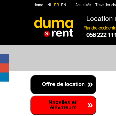
Home
NL
FR
EN
Actualités
Travailler c
Location 
Flandre-occidenta
056 222 11
Offre de location
Nacelles et
élévateurs