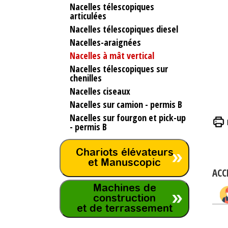
Nacelles télescopiques
articulées
Nacelles télescopiques diesel
Nacelles-araignées
Nacelles à mât vertical
Nacelles télescopiques sur
chenilles
Nacelles ciseaux
Nacelles sur camion - permis B
Nacelles sur fourgon et pick-up
- permis B
Chariots élévateurs
et Manuscopic
ACC
Machines de
construction
et de terrassement