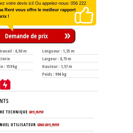
 votre devis ici! Ou appelez-nous: 056 222
 Rent vous offre le meilleur rapport
rix !
Demande de prix
ravail : 6,50 m
Longueur : 1,35 m
tterie
Largeur : 0,75 m
e : 159 kg
Hauteur : 1,57 m
Poids : 994 kg
NTS
CHE TECHNIQUE
GR15_FR.PDF
NUEL UTILISATEUR
GENIE GR15_FR.PDF