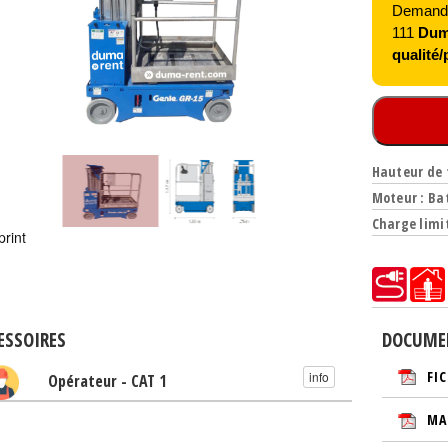
Demandez
111
Duma
qualité/p
Hauteur de t
Moteur : Ba
Charge limit
print
ESSOIRES
DOCUME
FI
info
Opérateur - CAT 1
MA