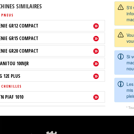
HINES SIMILAIRES
S'il
info
 PNEUS
mac
ENIE GR12 COMPACT
Vou
ENIE GR15 COMPACT
vou
ENIE GR20 COMPACT
Si 
mac
ANITOU 100VJR
nou
LG 12E PLUS
Les
 CHENILLES
mis 
ple
TN PIAF 1010
* Tou