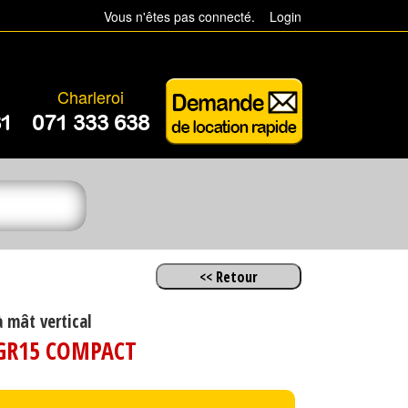
Vous n'êtes pas connecté.
Login
Charleroi
81
071 333 638
à mât vertical
GR15 COMPACT