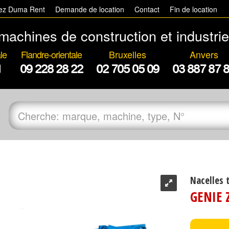
hez Duma Rent
Demande de location
Contact
Fin de location
machines de construction et industrie
le
Flandre-orientale
Bruxelles
Anvers
1
09 228 28 22
02 705 05 09
03 887 87 
Nacelles 
GENIE 