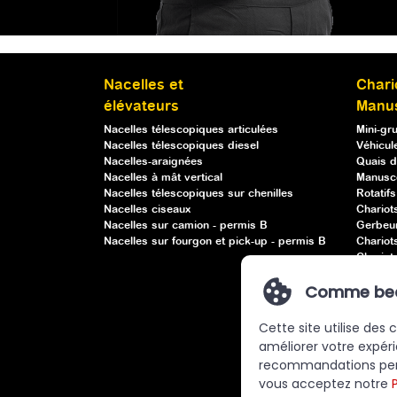
Nacelles et
Chari
élévateurs
Manu
Nacelles télescopiques articulées
Mini-gr
Nacelles télescopiques diesel
Véhicule
Nacelles-araignées
Quais d
Nacelles à mât vertical
Manusc
Nacelles télescopiques sur chenilles
Rotatif
Nacelles ciseaux
Chariot
Nacelles sur camion - permis B
Gerbeu
Nacelles sur fourgon et pick-up - permis B
Chariot
Chariots
Chariot
Comme beauc
Ventou
Manuele
Cette site utilise des
améliorer votre expéri
recommandations person
vous acceptez notre