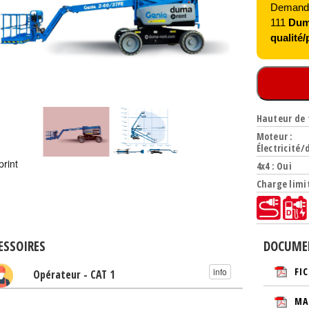
Demandez
111
Duma
qualité/p
Hauteur de t
Moteur :
Électricité/
print
4x4 : Oui
Charge limit
ESSOIRES
DOCUME
FI
info
Opérateur - CAT 1
MA