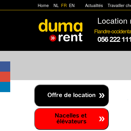
Home
NL
FR
EN
Actualités
Travailler c
Location 
Flandre-occidenta
056 222 11
Offre de location
Nacelles et
élévateurs