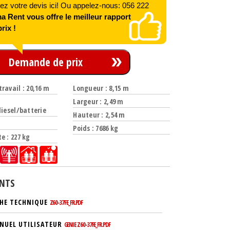
 votre devis ici! Ou appelez-nous: 056 222
 Rent vous offre le meilleur rapport
rix !
Demande de prix
ravail : 20,16 m
Longueur : 8,15 m
Largeur : 2,49 m
diesel/batterie
Hauteur : 2,54 m
Poids : 7686 kg
e : 227 kg
NTS
CHE TECHNIQUE
Z60-37FE_FR.PDF
NUEL UTILISATEUR
GENIE Z60-37FE_FR.PDF