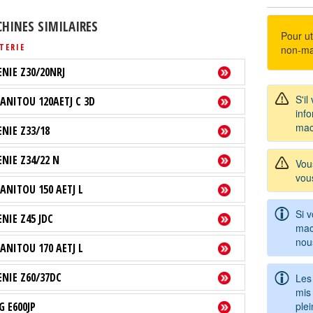
HINES SIMILAIRES
Pour uti
TERIE
non-ma
ENIE Z30/20NRJ
S'il
ANITOU 120AETJ C 3D
info
mac
ENIE Z33/18
ENIE Z34/22 N
Vou
vou
ANITOU 150 AETJ L
Si 
ENIE Z45 JDC
mac
nou
ANITOU 170 AETJ L
ENIE Z60/37DC
Les
mis 
ple
G E600JP