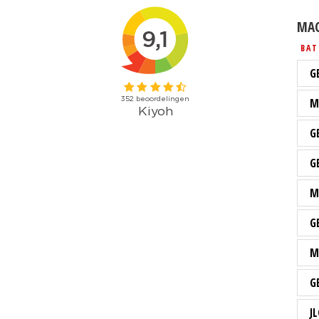
MAC
BAT
G
M
G
G
M
G
M
G
JL