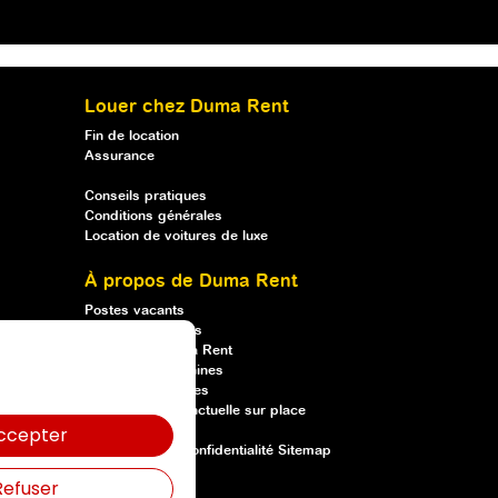
Louer chez Duma Rent
Fin de location
Assurance
Conseils pratiques
Conditions générales
Location de voitures de luxe
À propos de Duma Rent
Postes vacants
Qui sommes-nous
Louer chez Duma Rent
Formations machines
Vente de machines
Une livraison ponctuelle sur place
ccepter
Declaration de confidentialité
Sitemap
Refuser