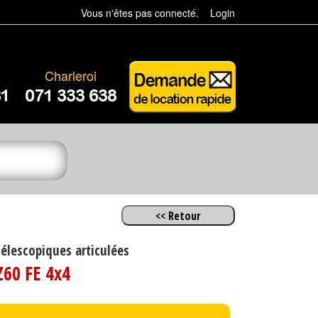
Vous n'êtes pas connecté.
Login
Charleroi
81
071 333 638
télescopiques articulées
Z60 FE 4x4