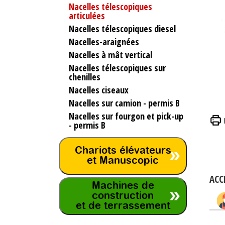
Nacelles télescopiques
articulées
Nacelles télescopiques diesel
Nacelles-araignées
Nacelles à mât vertical
Nacelles télescopiques sur
chenilles
Nacelles ciseaux
Nacelles sur camion - permis B
Nacelles sur fourgon et pick-up
- permis B
Chariots élévateurs
et Manuscopic
ACC
Machines de
construction
et de terrassement