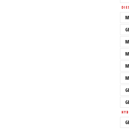
DIE
M
G
M
M
M
M
G
G
HYB
G