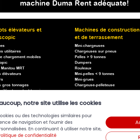
machine Duma Rent adéquate!
ots élévateurs et
Machines de construction
scopic
et de terrassement
ues
Mini-chargeuses
s utilitaires
Chargeuses sur pneus
e chargement mobiles
Pelles > 9 tonnes
opic
Dumpers
s Manitou MRT
Rouleaux
s élévateurs
Mini-pelles < 9 tonnes
rs
Mini-grues
s gros tonnages
Chargeuse-pelleteuse
 élévateurs tout terrain
s élévateurs semi-industriels
oup, notre site utilise les cookies
ses
 transpallet
 cookies ou des technologies similaires pour
A
ence de navigation et fournir des
nalisées. En continuant à utiliser notre site,
Politique de confidentialité