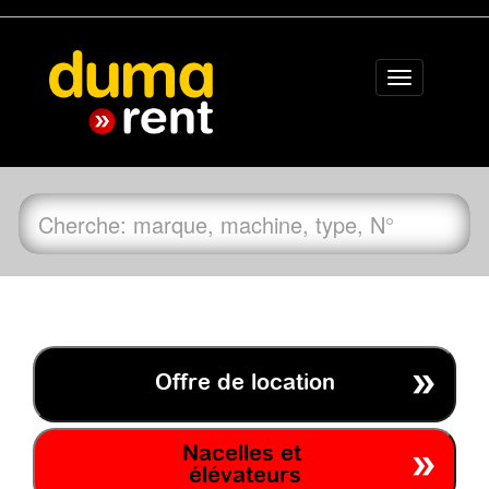
Toggle
navigation
Offre de location
Nacelles et
élévateurs