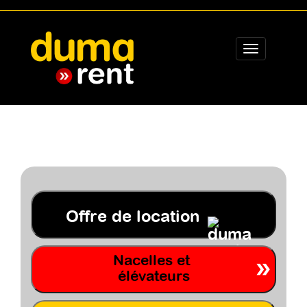
Toggle
navigation
Offre de location
Nacelles et
élévateurs