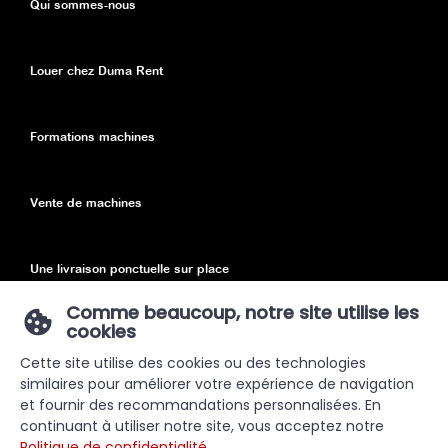
Qui sommes-nous
Louer chez Duma Rent
Formations machines
Vente de machines
Une livraison ponctuelle sur place
Comme beaucoup, notre site utilise les
cookies
Declaration de confidentialité
Cette site utilise des cookies ou des technologies
similaires pour améliorer votre expérience de navigation
Sitemap
et fournir des recommandations personnalisées. En
continuant à utiliser notre site, vous acceptez notre
Politique de confidentialité