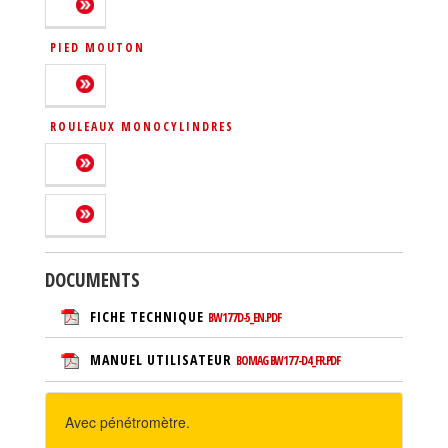
PIED MOUTON
ROULEAUX MONOCYLINDRES
DOCUMENTS
FICHE TECHNIQUE
BW177D-5_EN.PDF
MANUEL UTILISATEUR
BOMAG BW177-D4_FR.PDF
Avec pénétromètre.