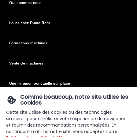
Qui sommes-nous
Louer chez Duma Rent
Formations machines
Vente de machines
Une livraison ponctuelle sur place
Comme beaucoup, notre site utilise les
cookies
Declaration de confidentialité
Cette site utilise des cookies ou des technologies
similaires pour améliorer votre expérience de navigation
Sitemap
et fournir des recommandations personnalisées. En
continuant à utiliser notre site, vous acceptez notre