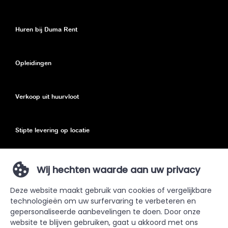
Huren bij Duma Rent
Opleidingen
Verkoop uit huurvloot
Stipte levering op locatie
Eco toeslag
Wij hechten waarde aan uw privacy
Deze website maakt gebruik van cookies of vergelijkbare
Privacy Policy
technologieën om uw surfervaring te verbeteren en
gepersonaliseerde aanbevelingen te doen. Door onze
Sitemap
website te blijven gebruiken, gaat u akkoord met ons