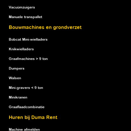
Vacuümzuigers
Manuele transpallet
Bouwmachines en grondverzet
Bobcat Mini-wielladers
Knikwielladers
Graafmachines > 9 ton
Dumpers
Walsen
Mini-gravers < 9 ton
Minikranen
Graaflaadcombinatie
Huren bij Duma Rent
Machine afmelden