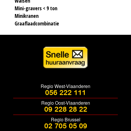
Walsen
Mini-gravers < 9 ton
Minikranen
Graaflaadcombinatie
Regio West-Vlaanderen
056 222 111
Regio Oost-Vlaanderen
09 228 28 22
Regio Brussel
02 705 05 09