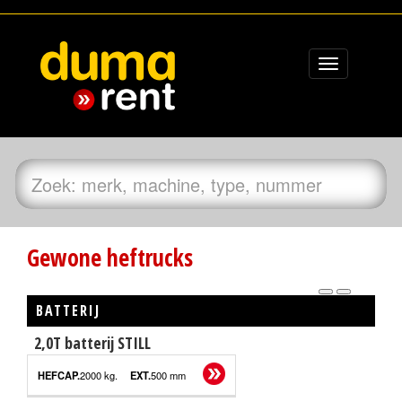
Toggle
navigation
Gewone heftrucks
BATTERIJ
2,0T batterij STILL
EXTRA
HEFCAPACITEIT
VELD
2000 kg.
500 mm