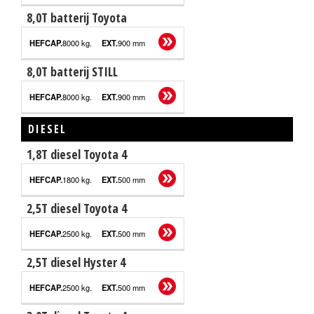
8,0T batterij Toyota
8000 kg.
900 mm
8,0T batterij STILL
8000 kg.
900 mm
DIESEL
1,8T diesel Toyota 4
EXTRA
HEFCAPACITEIT
VELD
1800 kg.
500 mm
2,5T diesel Toyota 4
2500 kg.
500 mm
2,5T diesel Hyster 4
2500 kg.
500 mm