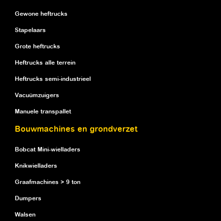
Gewone heftrucks
Stapelaars
Grote heftrucks
Heftrucks alle terrein
Heftrucks semi-industrieel
Vacuümzuigers
Manuele transpallet
Bouwmachines en grondverzet
Bobcat Mini-wielladers
Knikwielladers
Graafmachines > 9 ton
Dumpers
Walsen