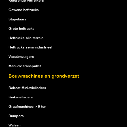
Roterende verreikers
Gewone heftrucks
Stapelaars
Grote heftrucks
Heftrucks alle terrein
Heftrucks semi-industrieel
Vacuümzuigers
Manuele transpallet
Bouwmachines en grondverzet
Bobcat Mini-wielladers
Knikwielladers
Graafmachines > 9 ton
Dumpers
Walsen