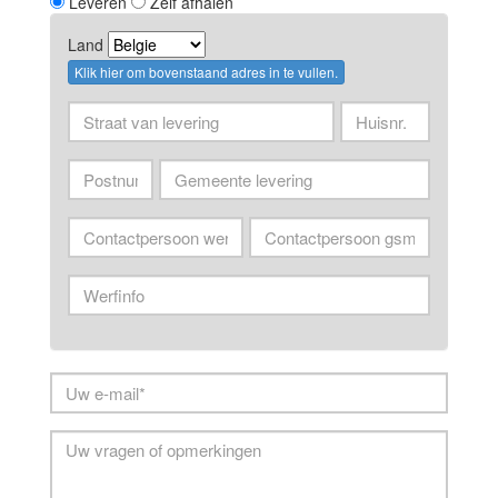
Leveren
Zelf afhalen
Land
Klik hier om bovenstaand adres in te vullen.
Straat
huisnummer
van
van
levering
levering
Postnummer
Gemeente
Contactpersoon
Contactpersoon
werf
gsm
Levering
info
Your
Email