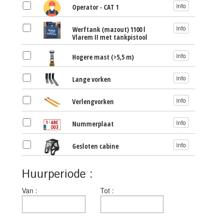
info
Operator - CAT 1
info
Werftank (mazout) 1100 l
Vlarem II met tankpistool
info
Hogere mast (>5,5 m)
info
Lange vorken
info
Verlengvorken
info
Nummerplaat
info
Gesloten cabine
Huurperiode :
Van
Tot
Van :
Tot :