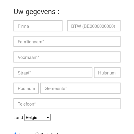
Uw gegevens :
machine_id
verkoper
Firma
BTWnummer
Famil
Uw
voornaam
Straat
huisnummer
Telefo
Postnummer
Gemeente
Land