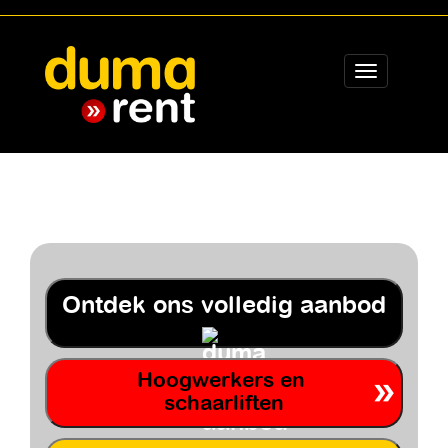
Toggle
navigation
Ontdek ons volledig aanbod
Hoogwerkers en
schaarliften