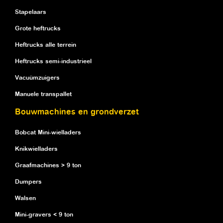
Stapelaars
Grote heftrucks
Heftrucks alle terrein
Heftrucks semi-industrieel
Vacuümzuigers
Manuele transpallet
Bouwmachines en grondverzet
Bobcat Mini-wielladers
Knikwielladers
Graafmachines > 9 ton
Dumpers
Walsen
Mini-gravers < 9 ton