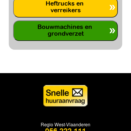
Heftrucks en
verreikers
Bouwmachines en
grondverzet
Regio West-Vlaanderen